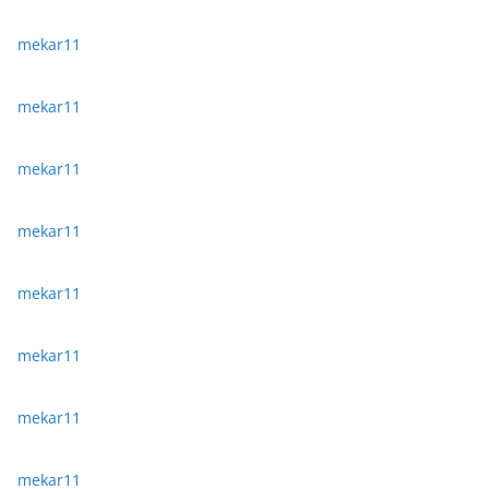
mekar11
mekar11
mekar11
mekar11
mekar11
mekar11
mekar11
mekar11