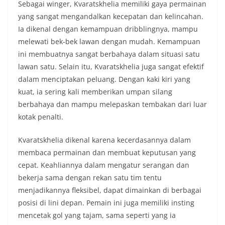
Sebagai winger, Kvaratskhelia memiliki gaya permainan
yang sangat mengandalkan kecepatan dan kelincahan.
Ia dikenal dengan kemampuan dribblingnya, mampu
melewati bek-bek lawan dengan mudah. Kemampuan
ini membuatnya sangat berbahaya dalam situasi satu
lawan satu. Selain itu, Kvaratskhelia juga sangat efektif
dalam menciptakan peluang. Dengan kaki kiri yang
kuat, ia sering kali memberikan umpan silang
berbahaya dan mampu melepaskan tembakan dari luar
kotak penalti.
Kvaratskhelia dikenal karena kecerdasannya dalam
membaca permainan dan membuat keputusan yang
cepat. Keahliannya dalam mengatur serangan dan
bekerja sama dengan rekan satu tim tentu
menjadikannya fleksibel, dapat dimainkan di berbagai
posisi di lini depan. Pemain ini juga memiliki insting
mencetak gol yang tajam, sama seperti yang ia