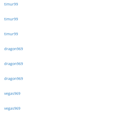
timur99
timur99
timur99
dragon969
dragon969
dragon969
vegas969
vegas969