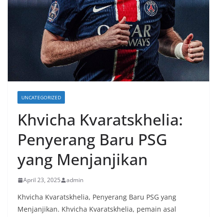
UNCATEGORIZED
Khvicha Kvaratskhelia:
Penyerang Baru PSG
yang Menjanjikan
April 23, 2025
admin
Khvicha Kvaratskhelia, Penyerang Baru PSG yang
Menjanjikan. Khvicha Kvaratskhelia, pemain asal