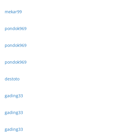
mekar99
pondok969
pondok969
pondok969
destoto
gading33
gading33
gading33