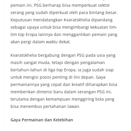
pemain ini, PSG berharap bisa memperkuat sektor
serang yang sudah diperkuat oleh para bintang besar.
Keputusan mendatangkan Kvaratskhelia dipandang
sebagai upaya untuk bisa mengimbangi kekuatan tim-
tim top Eropa lainnya dan menggantikan pemain yang
akan pergi dalam waktu dekat.
Kvaratskhelia bergabung dengan PSG pada usia yang
masih sangat muda, tetapi dengan pengalaman
bertahun-tahun di liga top Eropa, ia juga sudah siap
untuk mengisi posisi penting di lini depan. Gaya
permainannya yang cepat dan kreatif diharapkan bisa
memberikan dimensi baru dalam serangan PSG ini,
terutama dengan kemampuan menggiring bola yang
bisa menembus pertahanan lawan.
Gaya Permainan dan Kelebihan