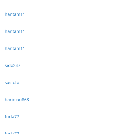
hantam11
hantam11
hantam11
sido247
sastoto
harimau868
furla77
furla77