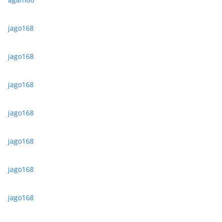
jago168
jago168
jago168
jago168
jago168
jago168
jago168