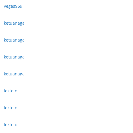
vegas969
ketuanaga
ketuanaga
ketuanaga
ketuanaga
lektoto
lektoto
lektoto