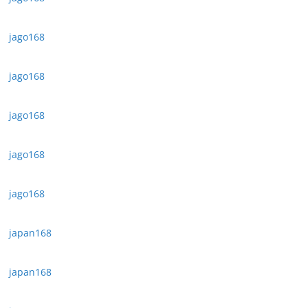
jago168
jago168
jago168
jago168
jago168
japan168
japan168