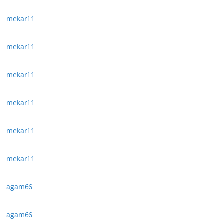
mekar11
mekar11
mekar11
mekar11
mekar11
mekar11
agam66
agam66