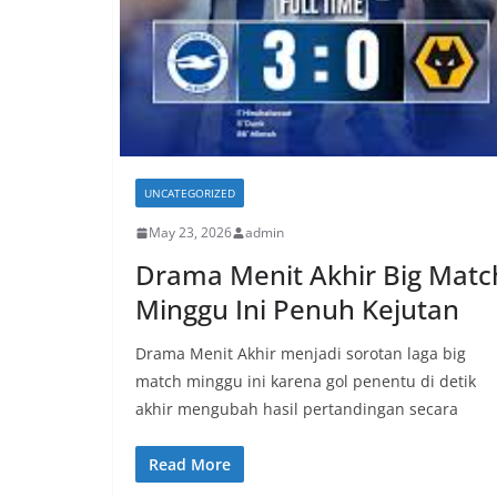
UNCATEGORIZED
May 23, 2026
admin
Drama Menit Akhir Big Matc
Minggu Ini Penuh Kejutan
Drama Menit Akhir menjadi sorotan laga big
match minggu ini karena gol penentu di detik
akhir mengubah hasil pertandingan secara
Read More