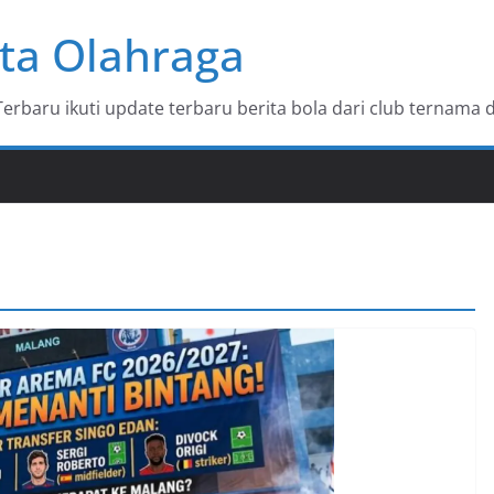
ta Olahraga
baru ikuti update terbaru berita bola dari club ternama d