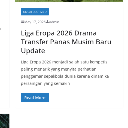
UNCATEGORIZED
May 17, 2026
admin
n
Liga Eropa 2026 Drama
Transfer Panas Musim Baru
Update
Liga Eropa 2026 menjadi salah satu kompetisi
paling menarik yang menyita perhatian
penggemar sepakbola dunia karena dinamika
persaingan yang semakin
Read More