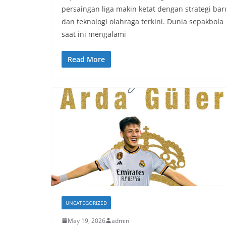
persaingan liga makin ketat dengan strategi bar
dan teknologi olahraga terkini. Dunia sepakbola
saat ini mengalami
Read More
UNCATEGORIZED
May 19, 2026
admin