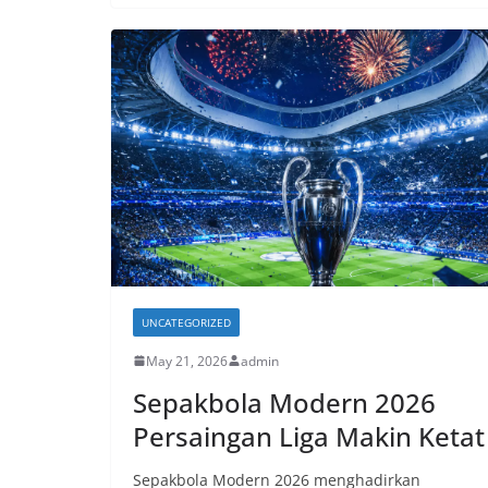
UNCATEGORIZED
May 21, 2026
admin
Sepakbola Modern 2026
Persaingan Liga Makin Ketat
Sepakbola Modern 2026 menghadirkan