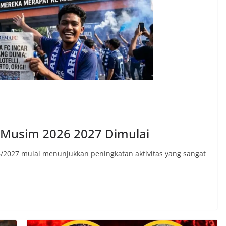
g Musim 2026 2027 Dimulai
/2027 mulai menunjukkan peningkatan aktivitas yang sangat