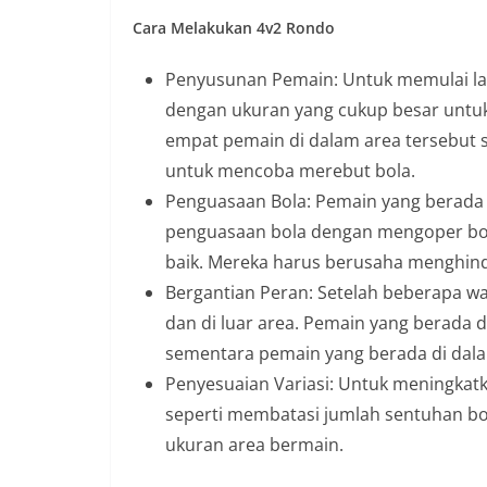
Cara Melakukan 4v2 Rondo
Penyusunan Pemain: Untuk memulai lat
dengan ukuran yang cukup besar untu
empat pemain di dalam area tersebut 
untuk mencoba merebut bola.
Penguasaan Bola: Pemain yang berada
penguasaan bola dengan mengoper bola
baik. Mereka harus berusaha menghind
Bergantian Peran: Setelah beberapa wa
dan di luar area. Pemain yang berada 
sementara pemain yang berada di dala
Penyesuaian Variasi: Untuk meningkatk
seperti membatasi jumlah sentuhan bo
ukuran area bermain.