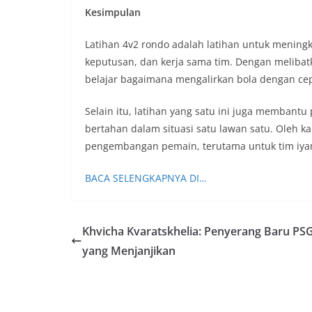
Kesimpulan
Latihan 4v2 rondo adalah latihan untuk menin
keputusan, dan kerja sama tim. Dengan melibat
belajar bagaimana mengalirkan bola dengan cep
Selain itu, latihan yang satu ini juga membant
bertahan dalam situasi satu lawan satu. Oleh ka
pengembangan pemain, terutama untuk tim iy
BACA SELENGKAPNYA DI…
Khvicha Kvaratskhelia: Penyerang Baru PS
yang Menjanjikan