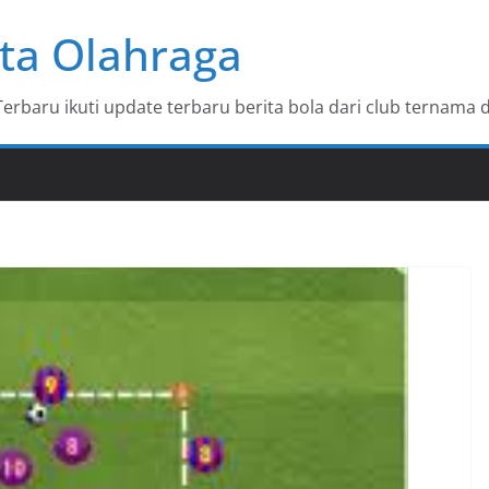
ta Olahraga
baru ikuti update terbaru berita bola dari club ternama d