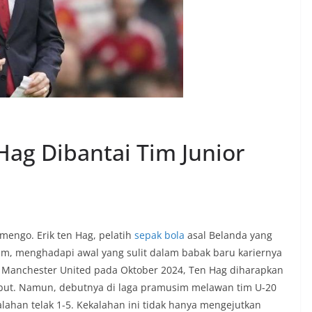
Hag Dibantai Tim Junior
mengo. Erik ten Hag, pelatih
sepak bola
asal Belanda yang
m, menghadapi awal yang sulit dalam babak baru kariernya
i Manchester United pada Oktober 2024, Ten Hag diharapkan
but. Namun, debutnya di laga pramusim melawan tim U-20
alahan telak 1-5. Kekalahan ini tidak hanya mengejutkan