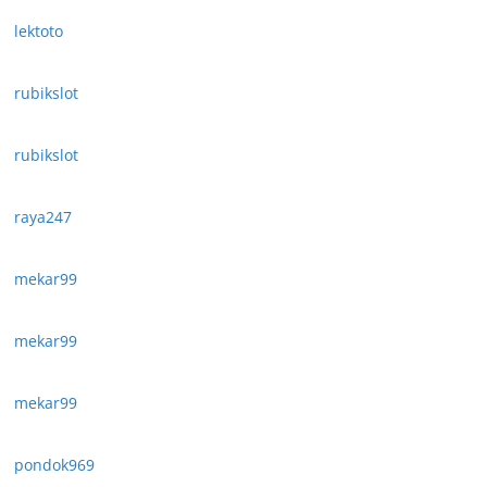
lektoto
rubikslot
rubikslot
raya247
mekar99
mekar99
mekar99
pondok969