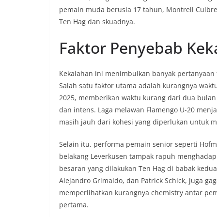
pemain muda berusia 17 tahun, Montrell Culbrea
Ten Hag dan skuadnya.
Faktor Penyebab Kek
Kekalahan ini menimbulkan banyak pertanyaan 
Salah satu faktor utama adalah kurangnya wak
2025, memberikan waktu kurang dari dua bulan
dan intens. Laga melawan Flamengo U-20 menja
masih jauh dari kohesi yang diperlukan untuk m
Selain itu, performa pemain senior seperti Hof
belakang Leverkusen tampak rapuh menghadapi
besaran yang dilakukan Ten Hag di babak kedu
Alejandro Grimaldo, dan Patrick Schick, juga g
memperlihatkan kurangnya chemistry antar pem
pertama.