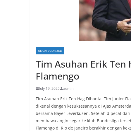
UNCATEGORIZED
Tim Asuhan Erik Ten 
Flamengo
July 19, 2025
admin
Tim Asuhan Erik Ten Hag Dibantai Tim Junior Fla
dikenal dengan kesuksesannya di Ajax Amsterda
bersama Bayer Leverkusen. Setelah dipecat dar
membawa angin segar ke klub Bundesliga terse
Flamengo di Rio de Janeiro berakhir dengan kek