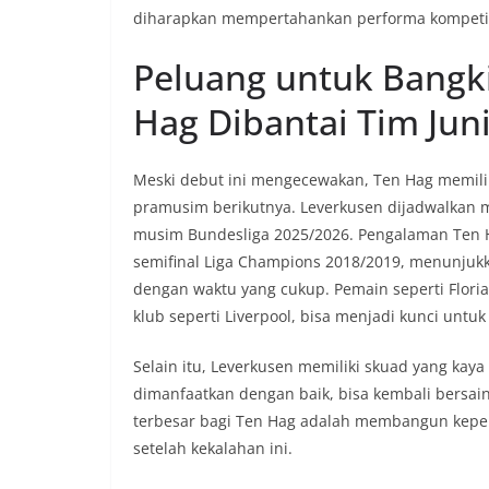
diharapkan mempertahankan performa kompetiti
Peluang untuk Bangki
Hag Dibantai Tim Jun
Meski debut ini mengecewakan, Ten Hag memili
pramusim berikutnya. Leverkusen dijadwalkan 
musim Bundesliga 2025/2026. Pengalaman Ten H
semifinal Liga Champions 2018/2019, menunju
dengan waktu yang cukup. Pemain seperti Floria
klub seperti Liverpool, bisa menjadi kunci untu
Selain itu, Leverkusen memiliki skuad yang kay
dimanfaatkan dengan baik, bisa kembali bersai
terbesar bagi Ten Hag adalah membangun keper
setelah kekalahan ini.