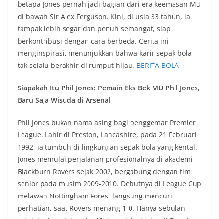
betapa Jones pernah jadi bagian dari era keemasan MU
di bawah Sir Alex Ferguson. Kini, di usia 33 tahun, ia
tampak lebih segar dan penuh semangat, siap
berkontribusi dengan cara berbeda. Cerita ini
menginspirasi, menunjukkan bahwa karir sepak bola
tak selalu berakhir di rumput hijau.
BERITA BOLA
Siapakah Itu Phil Jones: Pemain Eks Bek MU Phil Jones,
Baru Saja Wisuda di Arsenal
Phil Jones bukan nama asing bagi penggemar Premier
League. Lahir di Preston, Lancashire, pada 21 Februari
1992, ia tumbuh di lingkungan sepak bola yang kental.
Jones memulai perjalanan profesionalnya di akademi
Blackburn Rovers sejak 2002, bergabung dengan tim
senior pada musim 2009-2010. Debutnya di League Cup
melawan Nottingham Forest langsung mencuri
perhatian, saat Rovers menang 1-0. Hanya sebulan