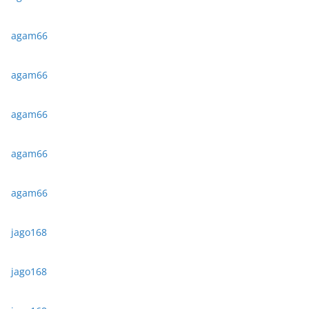
agam66
agam66
agam66
agam66
agam66
jago168
jago168