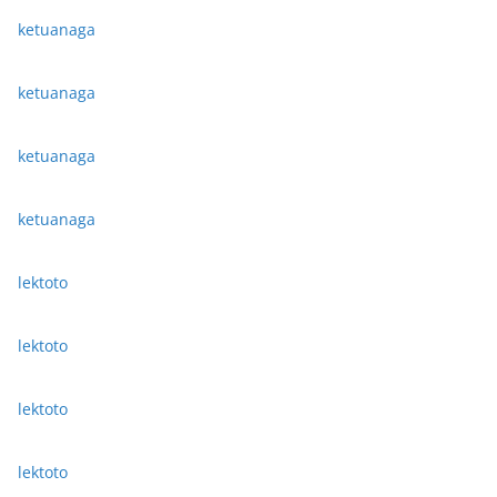
ketuanaga
ketuanaga
ketuanaga
ketuanaga
lektoto
lektoto
lektoto
lektoto