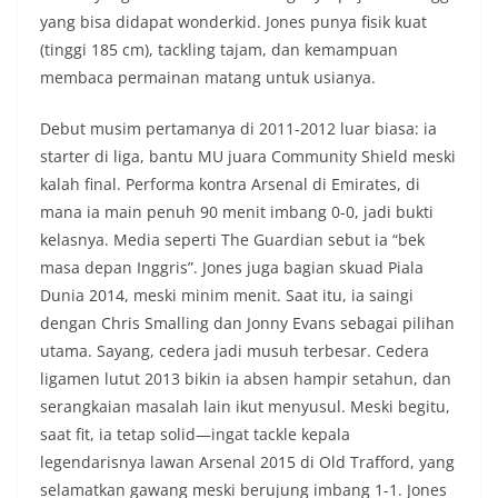
yang bisa didapat wonderkid. Jones punya fisik kuat
(tinggi 185 cm), tackling tajam, dan kemampuan
membaca permainan matang untuk usianya.
Debut musim pertamanya di 2011-2012 luar biasa: ia
starter di liga, bantu MU juara Community Shield meski
kalah final. Performa kontra Arsenal di Emirates, di
mana ia main penuh 90 menit imbang 0-0, jadi bukti
kelasnya. Media seperti The Guardian sebut ia “bek
masa depan Inggris”. Jones juga bagian skuad Piala
Dunia 2014, meski minim menit. Saat itu, ia saingi
dengan Chris Smalling dan Jonny Evans sebagai pilihan
utama. Sayang, cedera jadi musuh terbesar. Cedera
ligamen lutut 2013 bikin ia absen hampir setahun, dan
serangkaian masalah lain ikut menyusul. Meski begitu,
saat fit, ia tetap solid—ingat tackle kepala
legendarisnya lawan Arsenal 2015 di Old Trafford, yang
selamatkan gawang meski berujung imbang 1-1. Jones