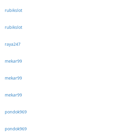
rubikslot
rubikslot
raya247
mekar99
mekar99
mekar99
pondok969
pondok969