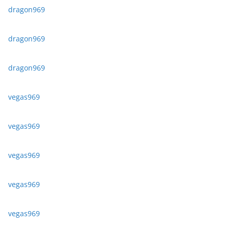
dragon969
dragon969
dragon969
vegas969
vegas969
vegas969
vegas969
vegas969