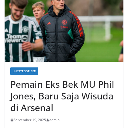
UNCATEGORIZED
Pemain Eks Bek MU Phil
Jones, Baru Saja Wisuda
di Arsenal
September 19, 2025
admin