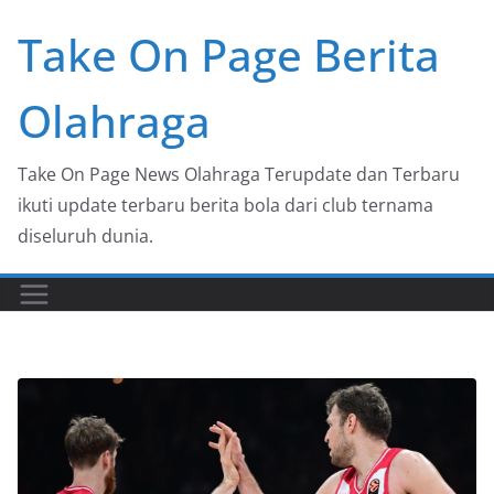
Skip
Take On Page Berita
to
content
Olahraga
Take On Page News Olahraga Terupdate dan Terbaru
ikuti update terbaru berita bola dari club ternama
diseluruh dunia.