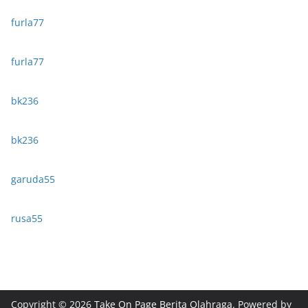
furla77
furla77
bk236
bk236
garuda55
rusa55
Copyright © 2026
Take On Page Berita Olahraga
. Powered by