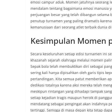
emosi campur aduk. Momen jatuhnya seorang le
mendalam tentang bagaimana emosi manusia yan
perjuangan besar yang telah dibangun selama be
penutup turnamen yang paling dramatis karena 
kemanusiaan dari seorang atlet terbaik dunia d
Kesimpulan Momen pa
Secara keseluruhan setiap edisi turnamen ini s
khazanah sejarah olahraga melalui momen paling
Sepak bola telah membuktikan diri sebagai pan
sering kali hanya dipisahkan oleh garis tipis ke
pertandingan. Kita semua patut memberikan ap
dedikasi totalnya karena aksi mereka telah men
meskipun rintangan yang dihadapi tampak sanga
setiap kejadian tragis maupun heroik di panggu
mendatang sebagai pengingat akan indahnya p
tertinggi. Semoga di masa depan kita tetap da