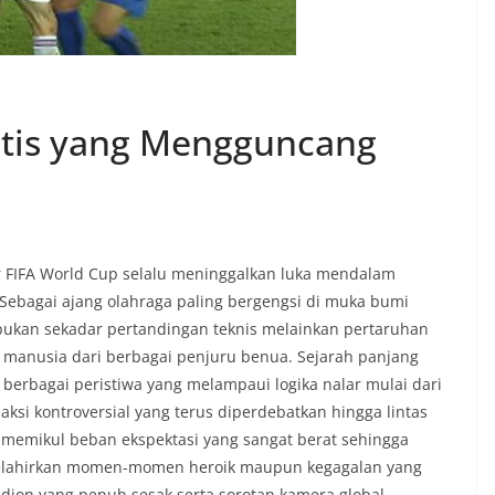
tis yang Mengguncang
 FIFA World Cup selalu meninggalkan luka mendalam
. Sebagai ajang olahraga paling bergengsi di muka bumi
u bukan sekadar pertandingan teknis melainkan pertaruhan
i manusia dari berbagai penjuru benua. Sejarah panjang
berbagai peristiwa yang melampaui logika nalar mulai dari
 aksi kontroversial yang terus diperdebatkan hingga lintas
s memikul beban ekspektasi yang sangat berat sehingga
elahirkan momen-momen heroik maupun kegagalan yang
adion yang penuh sesak serta sorotan kamera global