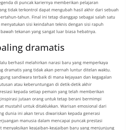
genda di puncak kariernya memberikan pelajaran
g tidak terkontrol dapat mengubah hasil akhir dari sebuah
rtahun-tahun. Final ini tetap dianggap sebagai salah satu
menyatukan sisi keindahan teknis dengan sisi rapuh
i bawah tekanan yang sangat luar biasa hebatnya.
ling dramatis
elalu berhasil melahirkan narasi baru yang memperkaya
 dramatis yang tidak akan pernah luntur ditelan waktu.
ggung sandiwara terbaik di mana kejayaan dan kegagalan
putusan atau keberuntungan di detik-detik akhir
resiasi kepada setiap pemain yang telah memberikan
ginspirasi jutaan orang untuk tetap berani bermimpi
t mustahil untuk ditaklukkan. Warisan emosional dari
ng dunia ini akan terus diwariskan kepada generasi
erjuangan manusia dalam mencapai puncak prestasi
pat menyaksikan keajaiban-keajaiban baru yang menjunjung