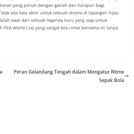
tontonan yang penuh dengan gairah dan harapan bagi
Tidak ada kata akhir untuk sebuah drama di lapangan hijau
dalah awal dari sebuah legenda baru yang siap untuk
 FIFA World Cup yang sangat kita cintai bersama ini tanpa
la
Peran Gelandang Tengah dalam Mengatur Ritme
Sepak Bola