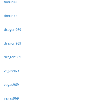
timur99
timur99
dragon969
dragon969
dragon969
vegas969
vegas969
vegas969