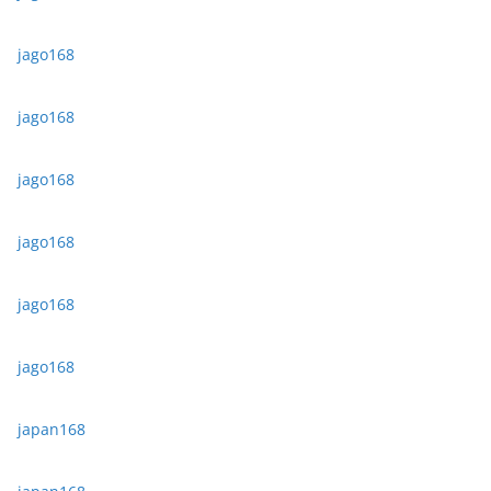
jago168
jago168
jago168
jago168
jago168
jago168
japan168