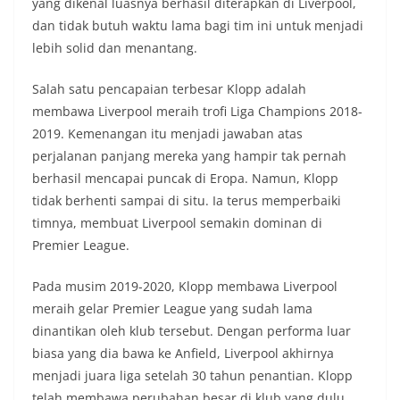
yang dikenal luasnya berhasil diterapkan di Liverpool,
dan tidak butuh waktu lama bagi tim ini untuk menjadi
lebih solid dan menantang.
Salah satu pencapaian terbesar Klopp adalah
membawa Liverpool meraih trofi Liga Champions 2018-
2019. Kemenangan itu menjadi jawaban atas
perjalanan panjang mereka yang hampir tak pernah
berhasil mencapai puncak di Eropa. Namun, Klopp
tidak berhenti sampai di situ. Ia terus memperbaiki
timnya, membuat Liverpool semakin dominan di
Premier League.
Pada musim 2019-2020, Klopp membawa Liverpool
meraih gelar Premier League yang sudah lama
dinantikan oleh klub tersebut. Dengan performa luar
biasa yang dia bawa ke Anfield, Liverpool akhirnya
menjadi juara liga setelah 30 tahun penantian. Klopp
telah membawa perubahan besar di klub yang dulu