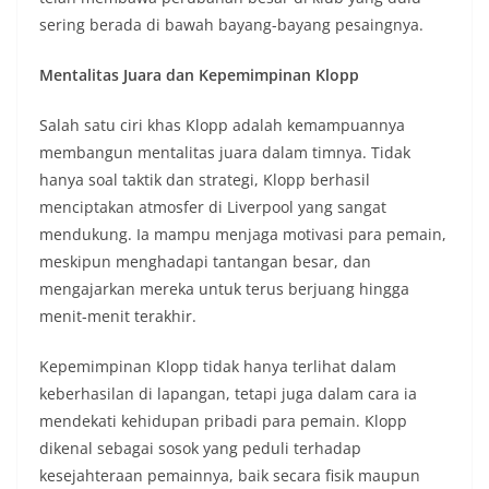
sering berada di bawah bayang-bayang pesaingnya.
Mentalitas Juara dan Kepemimpinan Klopp
Salah satu ciri khas Klopp adalah kemampuannya
membangun mentalitas juara dalam timnya. Tidak
hanya soal taktik dan strategi, Klopp berhasil
menciptakan atmosfer di Liverpool yang sangat
mendukung. Ia mampu menjaga motivasi para pemain,
meskipun menghadapi tantangan besar, dan
mengajarkan mereka untuk terus berjuang hingga
menit-menit terakhir.
Kepemimpinan Klopp tidak hanya terlihat dalam
keberhasilan di lapangan, tetapi juga dalam cara ia
mendekati kehidupan pribadi para pemain. Klopp
dikenal sebagai sosok yang peduli terhadap
kesejahteraan pemainnya, baik secara fisik maupun