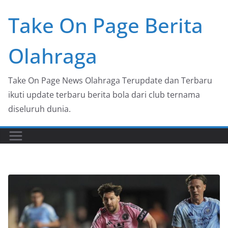
Skip
Take On Page Berita
to
content
Olahraga
Take On Page News Olahraga Terupdate dan Terbaru
ikuti update terbaru berita bola dari club ternama
diseluruh dunia.