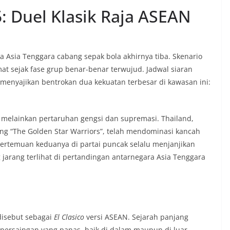
: Duel Klasik Raja ASEAN
a Asia Tenggara cabang sepak bola akhirnya tiba. Skenario
mat sejak fase grup benar-benar terwujud. Jadwal siaran
menyajikan bentrokan dua kekuatan terbesar di kawasan ini:
 melainkan pertaruhan gengsi dan supremasi. Thailand,
ang “The Golden Star Warriors”, telah mendominasi kancah
Pertemuan keduanya di partai puncak selalu menjanjikan
ang jarang terlihat di pertandingan antarnegara Asia Tenggara
disebut sebagai
El Clasico
versi ASEAN. Sejarah panjang
 persaingan yang panas, baik di dalam maupun di luar