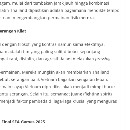
ragam, mulai dari tembakan jarak jauh hingga kombinasi
elatih Thailand dipastikan adalah bagaimana mendikte tempo
ietnam mengembangkan permainan fisik mereka.
erangan Kilat
al dengan filosofi yang kontras namun sama efektifnya.
am adalah tim yang paling sulit dibobol sepanjang
gat rapi, disiplin, dan agresif dalam melakukan
pressing
.
i permainan. Mereka mungkin akan membiarkan Thailand
ebut, serangan balik Vietnam bagaikan sengatan lebah:
emain sayap Vietnam diprediksi akan menjadi mimpi buruk
tu serangan. Selain itu, semangat juang (fighting spirit)
i menjadi faktor pembeda di laga-laga krusial yang menguras
 Final SEA Games 2025