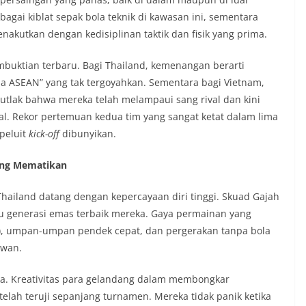
bagai kiblat sepak bola teknik di kawasan ini, sementara
akutkan dengan kedisiplinan taktik dan fisik yang prima.
buktian terbaru. Bagi Thailand, kemenangan berarti
a ASEAN” yang tak tergoyahkan. Sementara bagi Vietnam,
mutlak bahwa mereka telah melampaui sang rival dan kini
nal. Rekor pertemuan kedua tim yang sangat ketat dalam lima
peluit
kick-off
dibunyikan.
yang Mematikan
 Thailand datang dengan kepercayaan diri tinggi. Skuad Gajah
satu generasi emas terbaik mereka. Gaya permainan yang
), umpan-umpan pendek cepat, dan pergerakan tanpa bola
awan.
ka. Kreativitas para gelandang dalam membongkar
elah teruji sepanjang turnamen. Mereka tidak panik ketika