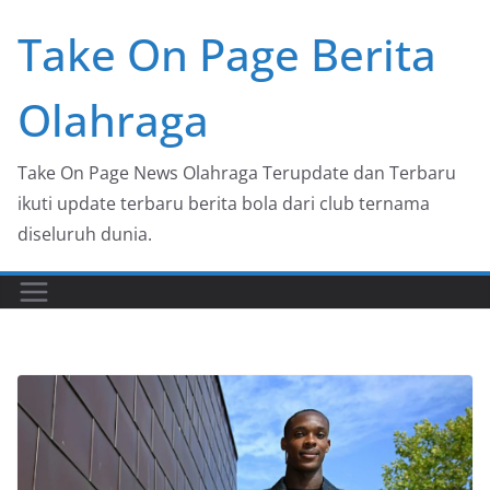
Skip
Take On Page Berita
to
content
Olahraga
Take On Page News Olahraga Terupdate dan Terbaru
ikuti update terbaru berita bola dari club ternama
diseluruh dunia.