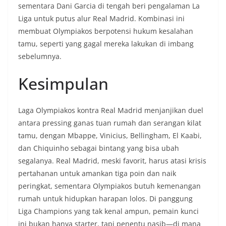
sementara Dani Garcia di tengah beri pengalaman La
Liga untuk putus alur Real Madrid. Kombinasi ini
membuat Olympiakos berpotensi hukum kesalahan
tamu, seperti yang gagal mereka lakukan di imbang
sebelumnya.
Kesimpulan
Laga Olympiakos kontra Real Madrid menjanjikan duel
antara pressing ganas tuan rumah dan serangan kilat
tamu, dengan Mbappe, Vinicius, Bellingham, El Kaabi,
dan Chiquinho sebagai bintang yang bisa ubah
segalanya. Real Madrid, meski favorit, harus atasi krisis
pertahanan untuk amankan tiga poin dan naik
peringkat, sementara Olympiakos butuh kemenangan
rumah untuk hidupkan harapan lolos. Di panggung
Liga Champions yang tak kenal ampun, pemain kunci
ini bukan hanya starter, tapi penentu nasib—di mana