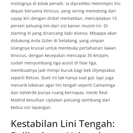
instingnya di kotak penalti. Ia diprediksi memimpin lini
depan bersama Vinicius, yang sering memotong dari
sayap kiri dengan dribel mematikan, menciptakan 15
persen peluang tim dari sisi kanan musim ini. Di
starting XI yang dirancang Xabi Alonso, Mbappe akan
didukung Arda Güler di belakang, yang umpan
silangnya krusial untuk membuka pertahanan lawan.
Vinicius, dengan kecepatan mencapai 35 km/jam,
sudah menyumbang tiga assist di fase liga,
membuatnya jadi mimpi buruk bagi bek Olympiakos
seperti Retsos. Duet ini tak hanya soal gol, tapi juga
menarik tekanan agar lini tengah seperti Camavinga
dan Valverde punya ruang bernapas, meski Real
Madrid kesulitan ciptakan peluang seimbang dari
kedua sisi lapangan.
Kestabilan Lini Tengah: