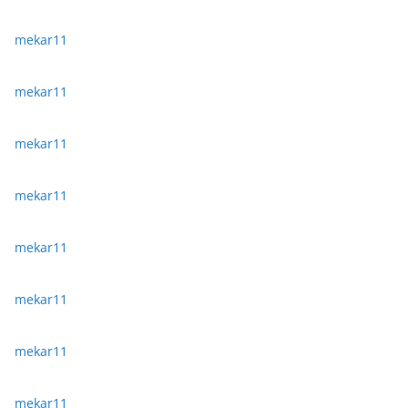
mekar11
mekar11
mekar11
mekar11
mekar11
mekar11
mekar11
mekar11