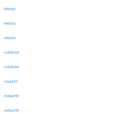
lektoto
lektoto
lektoto
rubikslot
rubikslot
raya247
mekar99
mekar99