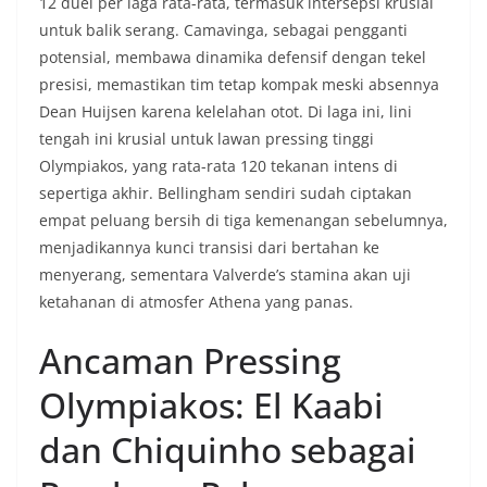
12 duel per laga rata-rata, termasuk intersepsi krusial
untuk balik serang. Camavinga, sebagai pengganti
potensial, membawa dinamika defensif dengan tekel
presisi, memastikan tim tetap kompak meski absennya
Dean Huijsen karena kelelahan otot. Di laga ini, lini
tengah ini krusial untuk lawan pressing tinggi
Olympiakos, yang rata-rata 120 tekanan intens di
sepertiga akhir. Bellingham sendiri sudah ciptakan
empat peluang bersih di tiga kemenangan sebelumnya,
menjadikannya kunci transisi dari bertahan ke
menyerang, sementara Valverde’s stamina akan uji
ketahanan di atmosfer Athena yang panas.
Ancaman Pressing
Olympiakos: El Kaabi
dan Chiquinho sebagai