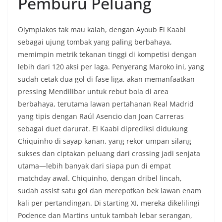
Pemburu Peluang
Olympiakos tak mau kalah, dengan Ayoub El Kaabi
sebagai ujung tombak yang paling berbahaya,
memimpin metrik tekanan tinggi di kompetisi dengan
lebih dari 120 aksi per laga. Penyerang Maroko ini, yang
sudah cetak dua gol di fase liga, akan memanfaatkan
pressing Mendilibar untuk rebut bola di area
berbahaya, terutama lawan pertahanan Real Madrid
yang tipis dengan Raúl Asencio dan Joan Carreras
sebagai duet darurat. El Kaabi diprediksi didukung
Chiquinho di sayap kanan, yang rekor umpan silang
sukses dan ciptakan peluang dari crossing jadi senjata
utama—lebih banyak dari siapa pun di empat
matchday awal. Chiquinho, dengan dribel lincah,
sudah assist satu gol dan merepotkan bek lawan enam
kali per pertandingan. Di starting XI, mereka dikelilingi
Podence dan Martins untuk tambah lebar serangan,