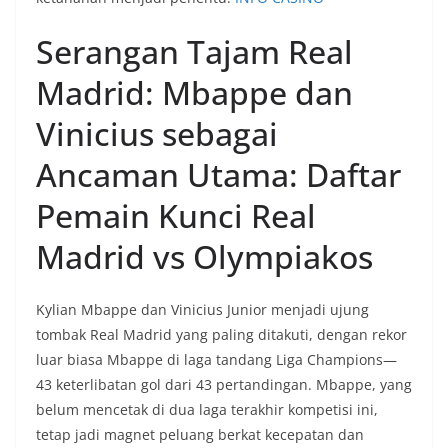
Serangan Tajam Real
Madrid: Mbappe dan
Vinicius sebagai
Ancaman Utama: Daftar
Pemain Kunci Real
Madrid vs Olympiakos
Kylian Mbappe dan Vinicius Junior menjadi ujung
tombak Real Madrid yang paling ditakuti, dengan rekor
luar biasa Mbappe di laga tandang Liga Champions—
43 keterlibatan gol dari 43 pertandingan. Mbappe, yang
belum mencetak di dua laga terakhir kompetisi ini,
tetap jadi magnet peluang berkat kecepatan dan