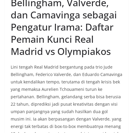
Bellingham, Valverde,
dan Camavinga sebagai
Pengatur Irama: Daftar
Pemain Kunci Real
Madrid vs Olympiakos
Lini tengah Real Madrid bergantung pada trio Jude
Bellingham, Federico Valverde, dan Eduardo Camavinga
untuk kendalikan tempo, terutama di tengah krisis bek
yang memaksa Aurelien Tchouameni turun ke
pertahanan. Bellingham, gelandang serba bisa berusia
22 tahun, diprediksi jadi pusat kreativitas dengan visi
umpan panjangnya yang sudah hasilkan dua gol
musim ini. Ia akan berpasangan dengan Valverde, yang
energi tak terbatas di box-to-box membuatnya menang