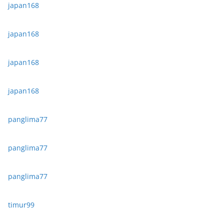
japan168
japan168
japan168
japan168
panglima77
panglima77
panglima77
timur99