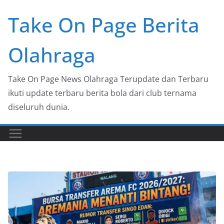
Skip
Take On Page Berita
to
content
Olahraga
Take On Page News Olahraga Terupdate dan Terbaru
ikuti update terbaru berita bola dari club ternama
diseluruh dunia.