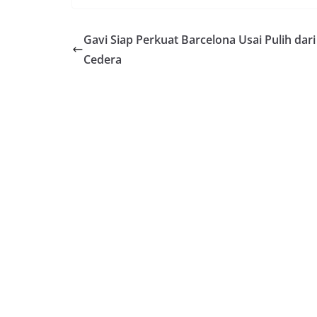
Gavi Siap Perkuat Barcelona Usai Pulih dari
Cedera