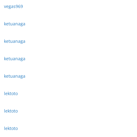
vegas969
ketuanaga
ketuanaga
ketuanaga
ketuanaga
lektoto
lektoto
lektoto