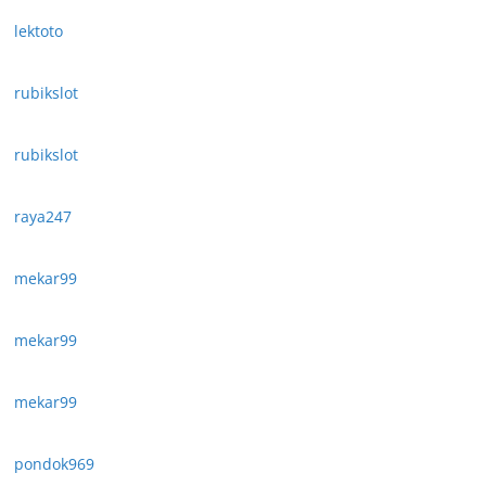
lektoto
rubikslot
rubikslot
raya247
mekar99
mekar99
mekar99
pondok969