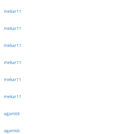
mekar11
mekar11
mekar11
mekar11
mekar11
mekar11
agam66
agam66