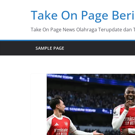
Skip
Take On Page Beri
to
content
Take On Page News Olahraga Terupdate dan Ter
SAMPLE PAGE