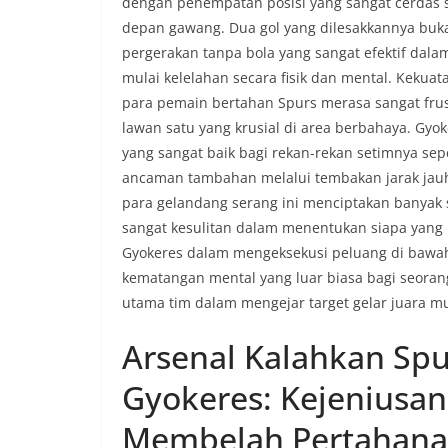
dengan penempatan posisi yang sangat cerdas se
depan gawang. Dua gol yang dilesakkannya buk
pergerakan tanpa bola yang sangat efektif dala
mulai kelelahan secara fisik dan mental. Keku
para pemain bertahan Spurs merasa sangat frus
lawan satu yang krusial di area berbahaya. Gy
yang sangat baik bagi rekan-rekan setimnya sep
ancaman tambahan melalui tembakan jarak jau
para gelandang serang ini menciptakan banyak 
sangat kesulitan dalam menentukan siapa yang 
Gyokeres dalam mengeksekusi peluang di bawah
kematangan mental yang luar biasa bagi seora
utama tim dalam mengejar target gelar juara mu
Arsenal Kalahkan Spu
Gyokeres: Kejeniusan
Membelah Pertahana