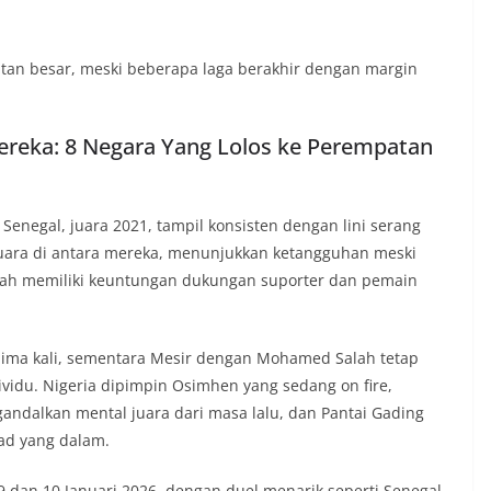
tan besar, meski beberapa laga berakhir dengan margin
ereka: 8 Negara Yang Lolos ke Perempatan
 Senegal, juara 2021, tampil konsisten dengan lini serang
 juara di antara mereka, menunjukkan ketangguhan meski
mah memiliki keuntungan dukungan suporter dan pemain
ma kali, sementara Mesir dengan Mohamed Salah tetap
idu. Nigeria dipimpin Osimhen yang sedang on fire,
andalkan mental juara dari masa lalu, dan Pantai Gading
ad yang dalam.
9 dan 10 Januari 2026, dengan duel menarik seperti Senegal