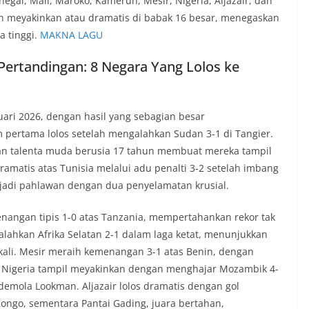
gal, Mali, Maroko, Kamerun, Mesir, Nigeria, Aljazair, dan
n meyakinkan atau dramatis di babak 16 besar, menegaskan
a tinggi.
MAKNA LAGU
 Pertandingan: 8 Negara Yang Lolos ke
uari 2026, dengan hasil yang sebagian besar
 pertama lolos setelah mengalahkan Sudan 3-1 di Tangier.
dan talenta muda berusia 17 tahun membuat mereka tampil
atis atas Tunisia melalui adu penalti 3-2 setelah imbang
jadi pahlawan dengan dua penyelamatan krusial.
nangan tipis 1-0 atas Tanzania, mempertahankan rekor tak
ahkan Afrika Selatan 2-1 dalam laga ketat, menunjukkan
 kali. Mesir meraih kemenangan 3-1 atas Benin, dengan
Nigeria tampil meyakinkan dengan menghajar Mozambik 4-
Ademola Lookman. Aljazair lolos dramatis dengan gol
ongo, sementara Pantai Gading, juara bertahan,