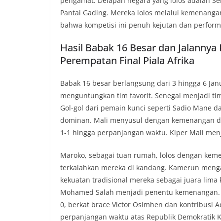
pengamat. Delapan negara yang lolos adalah Sene
Pantai Gading. Mereka lolos melalui kemenanga
bahwa kompetisi ini penuh kejutan dan perform
Hasil Babak 16 Besar dan Jalannya
Perempatan Final Piala Afrika
Babak 16 besar berlangsung dari 3 hingga 6 Jan
menguntungkan tim favorit. Senegal menjadi tim
Gol-gol dari pemain kunci seperti Sadio Mane 
dominan. Mali menyusul dengan kemenangan dram
1-1 hingga perpanjangan waktu. Kiper Mali men
Maroko, sebagai tuan rumah, lolos dengan keme
terkalahkan mereka di kandang. Kamerun mengal
kekuatan tradisional mereka sebagai juara lima
Mohamed Salah menjadi penentu kemenangan. 
0, berkat brace Victor Osimhen dan kontribusi 
perpanjangan waktu atas Republik Demokratik K